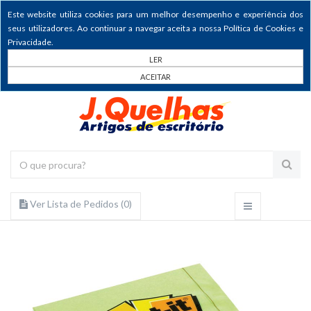
Este website utiliza cookies para um melhor desempenho e experiência dos
seus utilizadores. Ao continuar a navegar aceita a nossa Política de Cookies e
Privacidade.
LER
ACEITAR
Ver Lista de Pedidos (
0
)