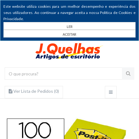
Este website utiliza cookies para um melhor desempenho e experiência dos
seus utilizadores. Ao continuar a navegar aceita a nossa Política de Cookies e
Privacidade.
LER
ACEITAR
Ver Lista de Pedidos (
0
)