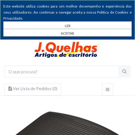
Este website utiliza cookies para um melhor desempenho e experiência dos
seus utilizadores. Ao continuar a navegar aceita a nossa Política de Cookies e
Privacidade.
LER
ACEITAR
Ver Lista de Pedidos (
0
)