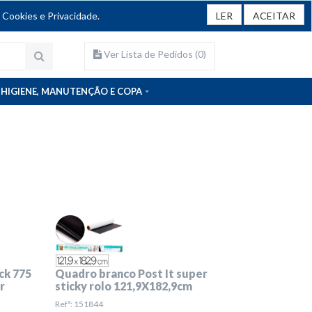
 Cookies e Privacidade.
LER
ACEITAR
Ver Lista de Pedidos (
0
)
HIGIENE, MANUTENÇÃO E COPA
ck 775
Quadro branco Post It super
r
sticky rolo 121,9X182,9cm
Refª: 151844