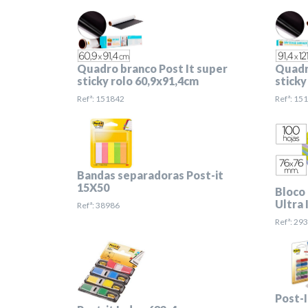
Quadro branco Post It super
Quadr
sticky rolo 60,9x91,4cm
sticky
Refª: 151842
Refª: 15
Bandas separadoras Post-it
15X50
Bloco 
Ultra
Refª: 38986
Refª: 29
Post-I