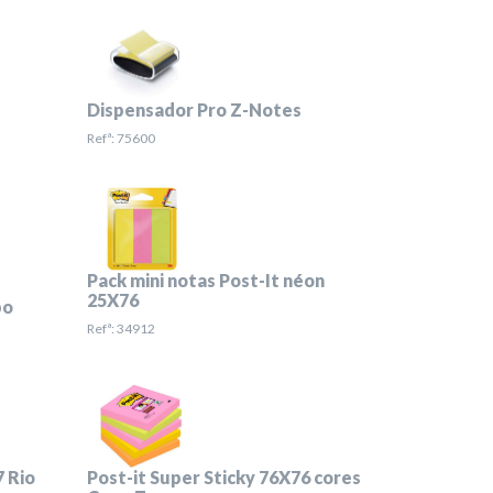
Dispensador Pro Z-Notes
Refª: 75600
Pack mini notas Post-It néon
25X76
bo
Refª: 34912
7 Rio
Post-it Super Sticky 76X76 cores