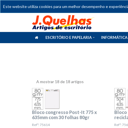
Este website utiliza cookies para um melhor desempenho e experiência 
ESCRITÓRIO E PAPELARIA
INFORMÁTICA
CATÁLOGOS
A mostrar 18 de 18 artigos
Bloco congresso Post-It 775 x
Bloco 
635mm com 30 folhas 80gr
recic
Refª: 75614
Refª: 75