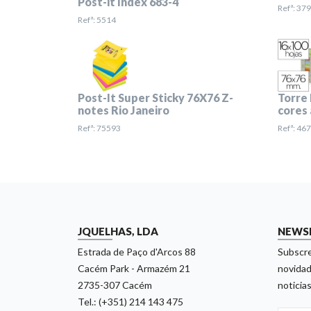
Post-it Index 683-4
Refª: 37
Refª: 5514
Post-It Super Sticky 76X76 Z-
Torre 
notes Rio Janeiro
cores 
Refª: 75593
Refª: 46
JQUELHAS, LDA
NEWS
Estrada de Paço d'Arcos 88
Subscre
Cacém Park - Armazém 21
novidad
2735-307 Cacém
noticias
Tel.: (+351) 214 143 475