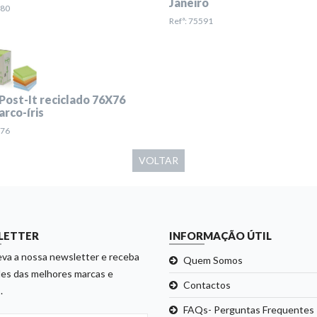
Janeiro
980
Refª: 75591
Post-It reciclado 76X76
arco-íris
776
VOLTAR
LETTER
INFORMAÇÃO ÚTIL
va a nossa newsletter e receba
Quem Somos
es das melhores marcas e
Contactos
.
FAQs- Perguntas Frequentes