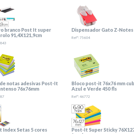
o branco Post It super
Dispensador Gato Z-Notes
 rolo 91,4X121,9cm
Refª: 75604
1843
de notas adesivas Post-It
Bloco post-it 76x76 mm cu
 Intenso 76x76mm
Azul e Verde 450 fls
387
Refª: 46772
t Index Setas 5 cores
Post-It Super Sticky 76X12