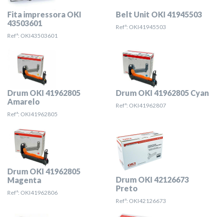
Fita impressora OKI
Belt Unit OKI 41945503
43503601
Refª: OKI41945503
Refª: OKI43503601
Drum OKI 41962805
Drum OKI 41962805 Cyan
Amarelo
Refª: OKI41962807
Refª: OKI41962805
Drum OKI 41962805
Drum OKI 42126673
Magenta
Preto
Refª: OKI41962806
Refª: OKI42126673