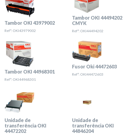
Tambor OKI 44494202
Tambor OKI 43979002
CMYK
Refª: OKI43979002
Refª: OKI44494202
Fusor Oki 44472603
Tambor OKI 44968301
Refª: OKI44472603
Refª: OKI44968301
Unidade de
Unidade de
transferência OKI
transferência OKI
44472202
44846204