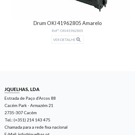
Drum OKI 41962805 Amarelo
Refª: OKI41962805
VER DETALHE
JQUELHAS, LDA
Estrada de Paço d'Arcos 88
Cacém Park - Armazém 21
2735-307 Cacém
Tel.: (+351) 214 143 475
Chamada para a rede fixa nacional
E-Mail: info@jquelhas.pt