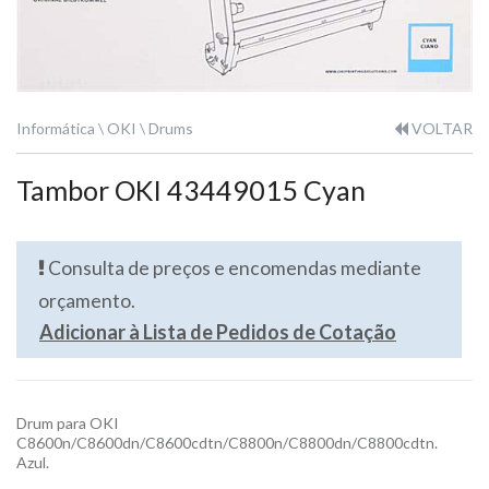
Informática
OKI
Drums
VOLTAR
Tambor OKI 43449015 Cyan
Consulta de preços e encomendas mediante
orçamento.
Adicionar à Lista de Pedidos de Cotação
Drum para OKI
C8600n/C8600dn/C8600cdtn/C8800n/C8800dn/C8800cdtn.
Azul.