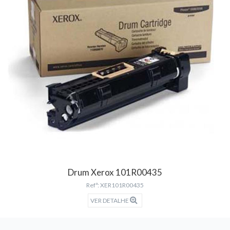
Drum Xerox 101R00435
Refª: XER101R00435
VER DETALHE