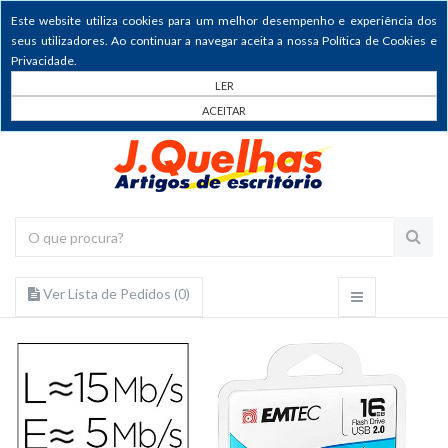
Este website utiliza cookies para um melhor desempenho e experiência dos
seus utilizadores. Ao continuar a navegar aceita a nossa Política de Cookies e
Privacidade.
LER
ACEITAR
Ver Lista de Pedidos (
0
)