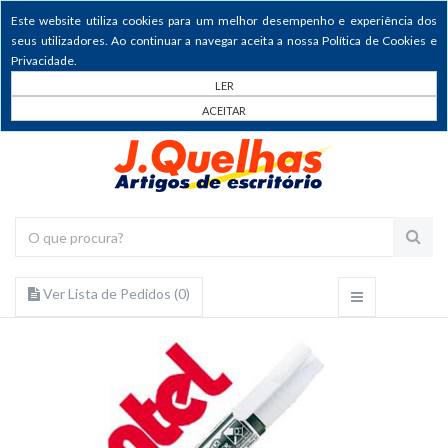
Este website utiliza cookies para um melhor desempenho e experiência dos
seus utilizadores. Ao continuar a navegar aceita a nossa Política de Cookies e
Privacidade.
LER
ACEITAR
Ver Lista de Pedidos (
0
)