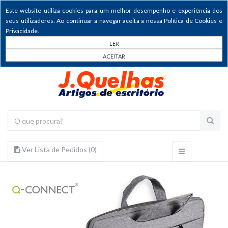
Este website utiliza cookies para um melhor desempenho e experiência dos
seus utilizadores. Ao continuar a navegar aceita a nossa Política de Cookies e
Privacidade.
LER
ACEITAR
Ver Lista de Pedidos (
0
)