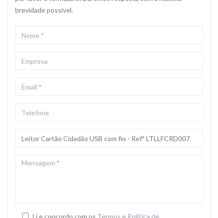
brevidade possivel.
NOME
*
EMPRESA
EMAIL
*
TELEFONE
ASSUNTO
*
MENSAGEM
*
Li e concordo com os
Termos e Politica de