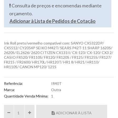
Consulta de preços e encomendas mediante
orçamento.
Adicionar à Lista de Pedidos de Cotação
Ink Roll preto/vermelho compatível com: SANYO CX5322DP/
CX5512/ CY2054P SEIKO M42T/ SEARS P42T-11 SHARP 1620S/
2620S/ EL2626/ 2620 CITIZEN CX131II/ CX-123/ CX-120/ CX3 2/
CASIO FR520/ FR110S/ FR120/ FR120S / FR125/ FR125S/ FR127/
FR215 / FR2600/ HR170L/ HR120T/ HR1 8/ HR21/ HR110/
HR110S/ CANON MP120/ 121S
Referência:
IR40T
Marca:
Outra
Quantidade Venda Mínima:
1
ADICIONAR À LISTA