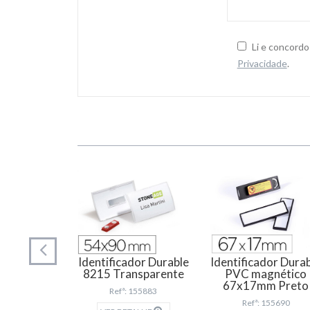
Li e concord
Privacidade
.
Identificador Durable
Identificador Dura
8215 Transparente
PVC magnético
67x17mm Preto
Refª: 155883
Refª: 155690