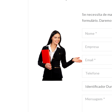
Se necessita de mai
formulário. Daremo
NOME
*
EMPRESA
EMAIL
*
TELEFONE
ASSUNTO
*
MENSAGEM
*