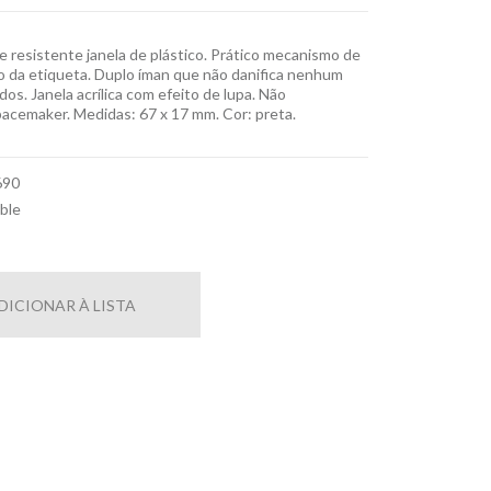
e resistente janela de plástico. Prático mecanismo de
ção da etiqueta. Duplo íman que não danifica nenhum
os. Janela acrílica com efeito de lupa. Não
cemaker. Medidas: 67 x 17 mm. Cor: preta.
690
ble
DICIONAR À LISTA