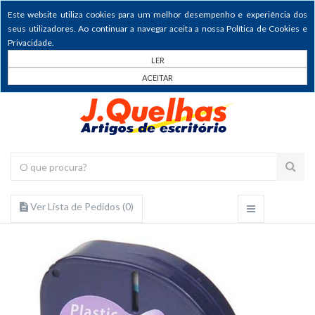
Este website utiliza cookies para um melhor desempenho e experiência dos
seus utilizadores. Ao continuar a navegar aceita a nossa Política de Cookies e
Privacidade.
LER
ACEITAR
Ver Lista de Pedidos (
0
)