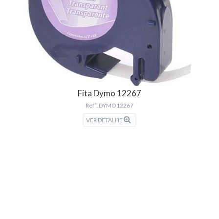
Fita Dymo 12267
Refª: DYMO12267
VER DETALHE