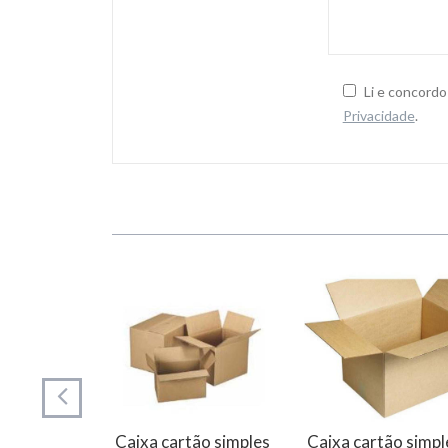
Li e concord
Privacidade
.
tão simples
5x95x95mm
Caixa cartão simples
Caixa cartão simpl
 75244