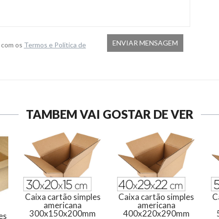
o com os
Termos e Politica de
TAMBÉM VAI GOSTAR DE VER
Caixa cartão simples
Caixa cartão simples
C
americana
americana
300x150x200mm
400x220x290mm
es