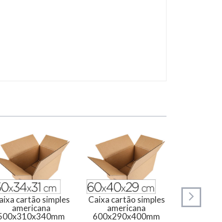
aixa cartão simples
Caixa cartão simples
Caixa cart
americana
americana
fundo au
500x310x340mm
600x290x400mm
210x11