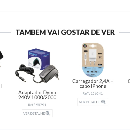
TAMBÉM VAI GOSTAR DE VER
Carregador 2,4A +
l
cabo IPhone
Adaptador Dymo
Refª: 156541
240V 1000/2000
VER DETALHE
Refª: 95791
VER DETALHE