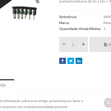
pontas/conetores de 3v a 12v + 3
Referência:
640
Marca:
Maxe
Quantidade Venda Mínima:
1
A
O
s informação sobre este artigo, preeencha por favor o
s resposta com a máxima brevidade possivel.