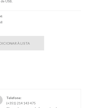
 de USB.
04
ll
DICIONAR À LISTA
Telefone:
(+351) 214 143 475