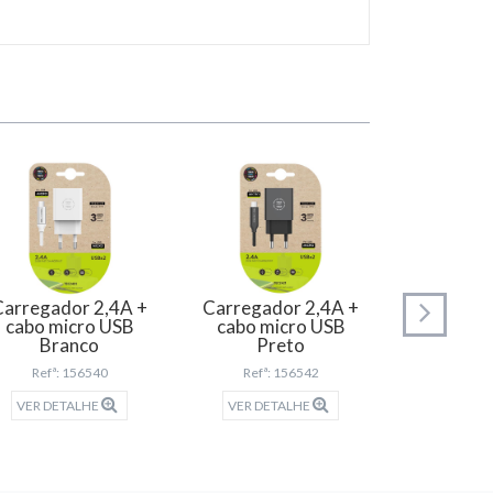
Carregador 2,4A +
Carregador 2,4A +
Carrega
cabo micro USB
cabo micro USB
Bra
Branco
Preto
Refª: 
Refª: 156540
Refª: 156542
VER DET
VER DETALHE
VER DETALHE