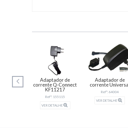
Adaptador de
Adaptador de
corrente Q-Connect
corrente Universa
KF11217
Refª: 64004
r universal
Refª: 155115
VER DETALHE
átil Trust
VER DETALHE
 158868
TALHE