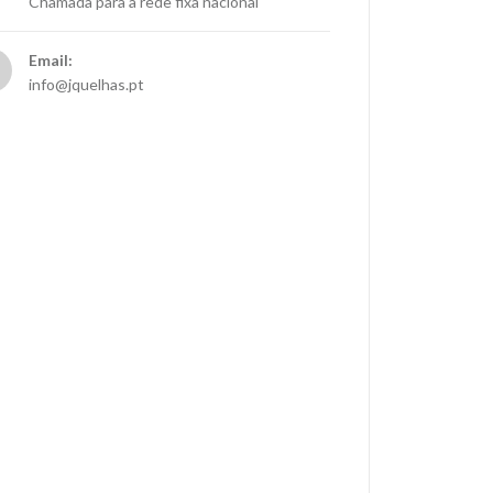
Chamada para a rede fixa nacional
Email:
info@jquelhas.pt