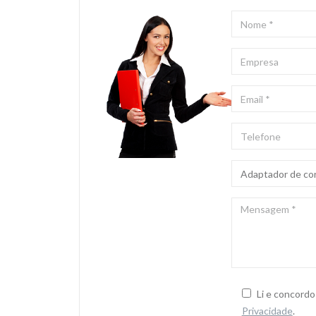
NOME
*
EMPRESA
EMAIL
*
TELEFONE
ASSUNTO
*
MENSAGEM
*
Li e concord
Privacidade
.