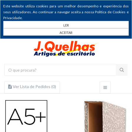
Este website utiliza cookies para um melhor desempenho e experiência dos
seus utilizadores. Ao continuar a navegar aceita a nossa Política de Cookies e
Privacidade.
LER
ACEITAR
Ver Lista de Pedidos (
0
)