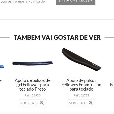
o com os
Termos e Politica de
TAMBÉM VAI GOSTAR DE VER
e
Apoio de pulsos de
Apoio de pulsos
a
gel Fellowes para
Fellowes Foamfusion
F
teclado Preto
para teclado
Refª: 58950
Refª: 62772
VER DETALHE
VER DETALHE