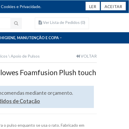
 Cookies e Privacidade.
LER
ACEITAR
Ver Lista de Pedidos (
0
)
HIGIENE, MANUTENÇÃO E COPA
ricos
Apoio de Pulsos
VOLTAR
llowes Foamfusion Plush touch
encomendas mediante orçamento.
edidos de Cotação
a o pulso enquanto se usa o rato. Fabricado em