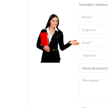
formulário. Daremo
NOME
*
EMPRESA
EMAIL
*
TELEFONE
ASSUNTO
*
MENSAGEM
*