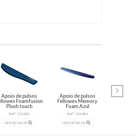
Apoio de pulsos
Apoio de pulsos
Apoio d
ellowes Foamfusion
Fellowes Memory
Fellowe
Plush touch
Foam Azul
Foam 
Refª: 156482
Refª: 156481
Refª: 
VER DETALHE
VER DETALHE
VER DET