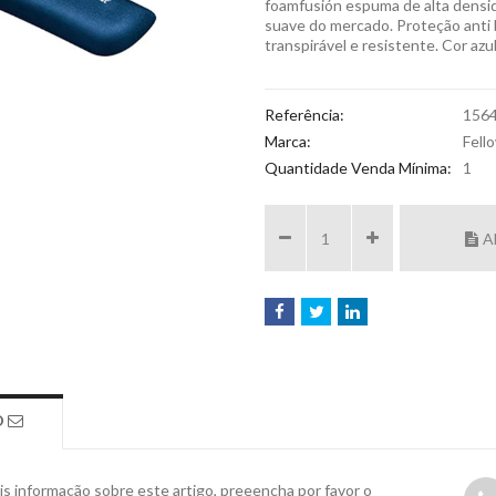
foamfusión espuma de alta densid
suave do mercado. Proteção anti 
transpirável e resistente. Cor azul
Referência:
156
Marca:
Fell
Quantidade Venda Mínima:
1
A
O
s informação sobre este artigo, preeencha por favor o