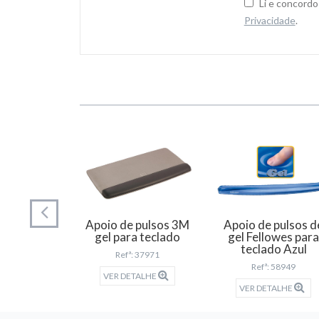
Li e concord
Privacidade
.
 pulsos Q-
Apoio de pulsos 3M
Apoio de pulsos d
 gel para
gel para teclado
gel Fellowes par
lado
teclado Azul
Refª: 37971
 26470
Refª: 58949
VER DETALHE
TALHE
VER DETALHE