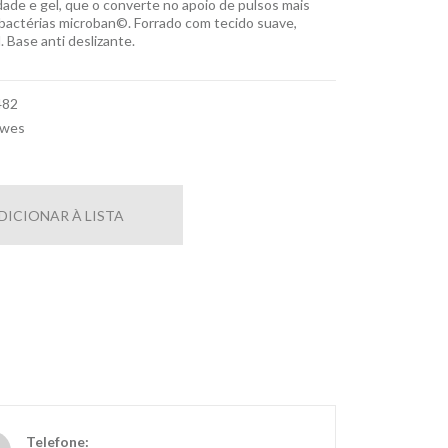
ade e gel, que o converte no apoio de pulsos mais
bactérias microban©. Forrado com tecido suave,
. Base anti deslizante.
482
owes
DICIONAR À LISTA
Telefone: