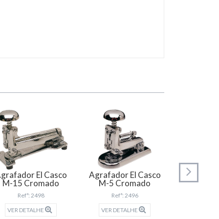
grafador El Casco
Agrafador El Casco
M-15 Cromado
M-5 Cromado
Agrafador 
Refª: 2498
Refª: 2496
60 Folhas 
VER DETALHE
VER DETALHE
Refª: