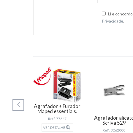
Li e concord
Privacidade
.
or Rexel
Agrafador + Furador
ma 40
Maped essentials.
Agrafador alicat
 92003
Refª: 77647
Scriva 529
TALHE
VER DETALHE
Refª: 3262000