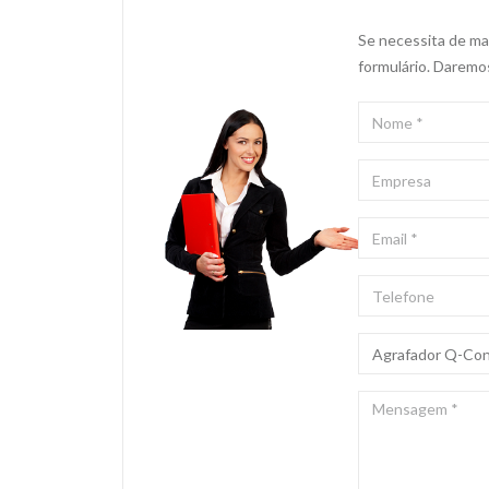
Se necessita de mai
formulário. Daremo
NOME
*
EMPRESA
EMAIL
*
TELEFONE
ASSUNTO
*
MENSAGEM
*