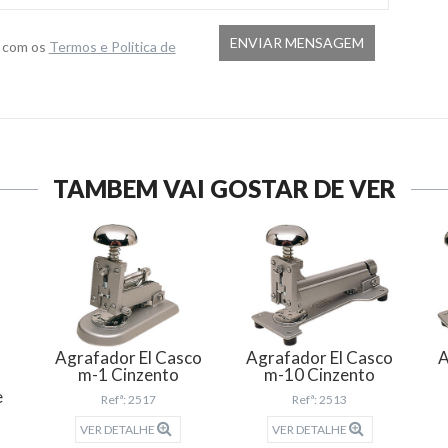
o com os
Termos e Politica de
TAMBÉM VAI GOSTAR DE VER
Agrafador El Casco
Agrafador El Casco
A
m-1 Cinzento
m-10 Cinzento
e
Refª: 2517
Refª: 2513
VER DETALHE
VER DETALHE