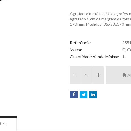
Agrafador metálico. Usa agrafes n
agrafado 6 cm da margem da folha
170 mm. Medidas: 35x58x170 mm
Referência:
255
Marca:
Q-C
Quantidade Venda Mínima:
1
A
O