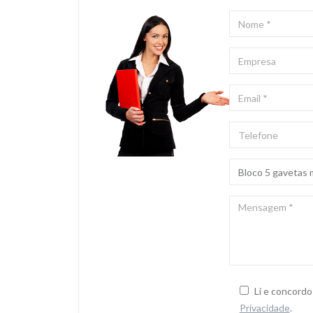
NOME
*
EMPRESA
EMAIL
*
TELEFONE
ASSUNTO
*
MENSAGEM
*
Li e concord
Privacidade
.