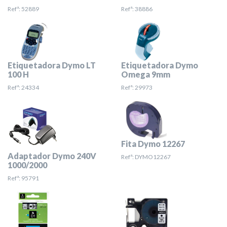
Refª: 52889
Refª: 38886
Etiquetadora Dymo LT
Etiquetadora Dymo
100 H
Omega 9mm
Refª: 24334
Refª: 29973
Fita Dymo 12267
Adaptador Dymo 240V
Refª: DYMO12267
1000/2000
Refª: 95791