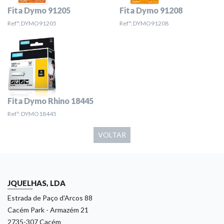
Fita Dymo 91205
Fita Dymo 91208
Refª: DYMO91205
Refª: DYMO91208
Fita Dymo Rhino 18445
Refª: DYMO18445
VOLTAR
JQUELHAS, LDA
Estrada de Paço d'Arcos 88
Cacém Park - Armazém 21
2735-307 Cacém