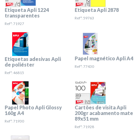
Etiqueta Apli 1224
Etiqueta Apli 2878
transparentes
Refª: 59763
Refª: 71927
Papel magnético Apli A4
Etiquetas adesivas Apli
de poliéster
Refª: 77430
Refª: 46815
Papel Photo Apli Glossy
Cartões de visita Apli
160g A4
200gr acabamento mate
89x51 mm
Refª: 71930
Refª: 71928