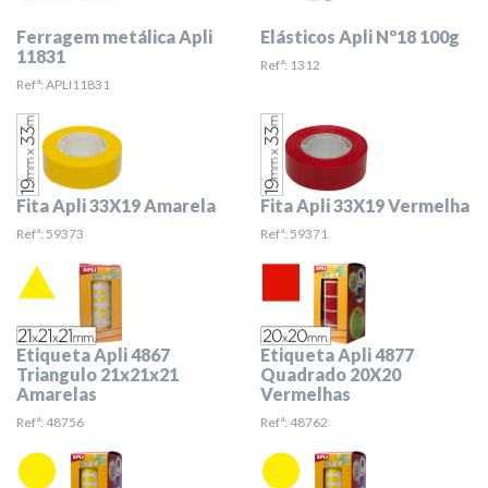
Ferragem metálica Apli
Elásticos Apli Nº18 100g
11831
Refª: 1312
Refª: APLI11831
Fita Apli 33X19 Amarela
Fita Apli 33X19 Vermelha
Refª: 59373
Refª: 59371
Etiqueta Apli 4867
Etiqueta Apli 4877
Triangulo 21x21x21
Quadrado 20X20
Amarelas
Vermelhas
Refª: 48756
Refª: 48762