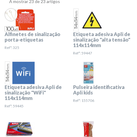
A mostrar 23 de 23 artigos
Alfinetes de sinalização
Etiqueta adesiva Apli de
porta-etiquetas
sinalização "alta tensão"
114x114mm
Refª: 325
Refª: 59447
Etiqueta adesiva Apli de
Pulseira identificativa
sinalização "WiFi"
Apli kids
114x114mm
Refª: 155706
Refª: 59445