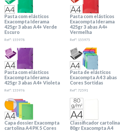
Pasta com elásticos
Pasta com elásticos
Exacompta Iderama
Exacompta Iderama
425gr 3 abas A4+ Verde
425gr 3 abas A4+
Escuro
Vermelha
Refª: 155978
Refª: 155975
Pasta com elásticos
Pasta de elásticos
Exacompta Iderama
Exacompta A4 3 abas
425gr 3 abas A4+ Violeta
Cores Sortidas
Refª: 155976
Refª: 72591
Capa dossier Exacompta
Classificador cartolina
cartolina A4 PK 5 Cores
80gr Exacompta A4