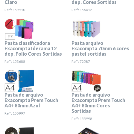
Claro
dep. Cores Sortidas
Refª: 159910
Refª: 156012
Pasta classificadora
Pasta arquivo
Exacompta Iderama 12
Exacompta 70mm 6 cores
dep. Folio Cores Sortidas
pastel sortidas
Refª: 153688
Refª: 72587
Pasta de arquivo
Pasta de arquivo
Exacompta Prem Touch
Exacompta Prem Touch
A4+ 80mm Azul
A4+ 80mm Cores
Sortidas
Refª: 155997
Refª: 155998