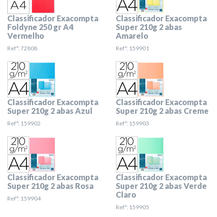
Classificador Exacompta
Classificador Exacompta
Foldyne 250 gr A4
Super 210g 2 abas
Vermelho
Amarelo
Refª: 72808
Refª: 159901
Classificador Exacompta
Classificador Exacompta
Super 210g 2 abas Azul
Super 210g 2 abas Creme
Refª: 159902
Refª: 159903
Classificador Exacompta
Classificador Exacompta
Super 210g 2 abas Rosa
Super 210g 2 abas Verde
Claro
Refª: 159904
Refª: 159905