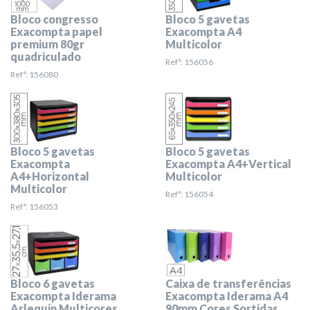
Bloco congresso
Bloco 5 gavetas
Exacompta papel
Exacompta A4
premium 80gr
Multicolor
quadriculado
Refª: 156056
Refª: 156080
Bloco 5 gavetas
Bloco 5 gavetas
Exacompta
Exacompta A4+Vertical
A4+Horizontal
Multicolor
Multicolor
Refª: 156054
Refª: 156053
Bloco 6 gavetas
Caixa de transferências
Exacompta Iderama
Exacompta Iderama A4
Arlequin Multicores
90mm Cores Sortidas