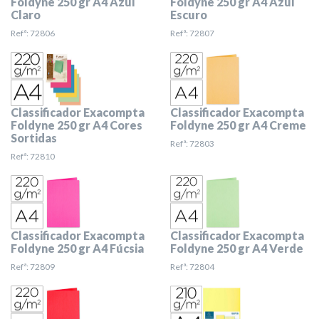
Foldyne 250 gr A4 Azul
Foldyne 250 gr A4 Azul
Claro
Escuro
Refª: 72806
Refª: 72807
Classificador Exacompta
Classificador Exacompta
Foldyne 250 gr A4 Cores
Foldyne 250 gr A4 Creme
Sortidas
Refª: 72803
Refª: 72810
Classificador Exacompta
Classificador Exacompta
Foldyne 250 gr A4 Fúcsia
Foldyne 250 gr A4 Verde
Refª: 72809
Refª: 72804