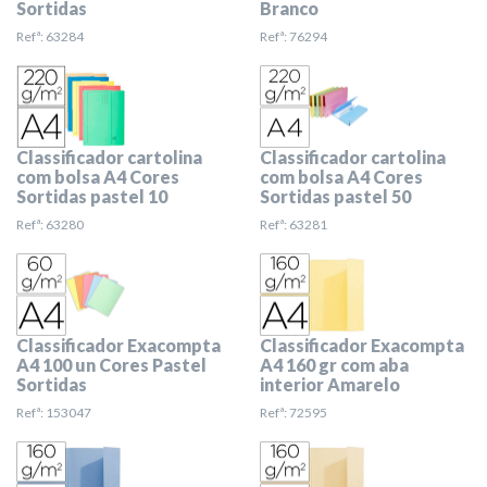
Sortidas
Branco
Refª: 63284
Refª: 76294
Classificador cartolina
Classificador cartolina
com bolsa A4 Cores
com bolsa A4 Cores
Sortidas pastel 10
Sortidas pastel 50
Refª: 63280
Refª: 63281
Classificador Exacompta
Classificador Exacompta
A4 100 un Cores Pastel
A4 160 gr com aba
Sortidas
interior Amarelo
Refª: 153047
Refª: 72595