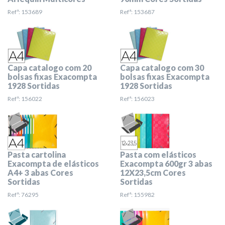
Refª: 153689
Refª: 153687
Capa catalogo com 20
Capa catalogo com 30
bolsas fixas Exacompta
bolsas fixas Exacompta
1928 Sortidas
1928 Sortidas
Refª: 156022
Refª: 156023
Pasta cartolina
Pasta com elásticos
Exacompta de elásticos
Exacompta 600gr 3 abas
A4+ 3 abas Cores
12X23,5cm Cores
Sortidas
Sortidas
Refª: 76295
Refª: 155982