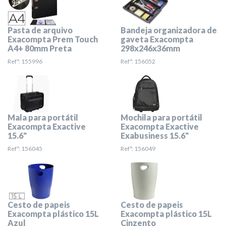
Pasta de arquivo
Bandeja organizadora de
Exacompta Prem Touch
gaveta Exacompta
A4+ 80mm Preta
298x246x36mm
Refª: 155996
Refª: 156052
Mala para portátil
Mochila para portátil
Exacompta Exactive
Exacompta Exactive
15.6"
Exabusiness 15.6"
Refª: 156045
Refª: 156049
Cesto de papeis
Cesto de papeis
Exacompta plástico 15L
Exacompta plástico 15L
Azul
Cinzento