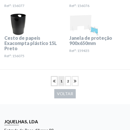
Refª: 156077
Refª: 156076
Cesto de papeis
Janela de proteção
Exacompta plástico 15L
900x650mm
Preto
Refª: 159435
Refª: 156075
1
2
VOLTAR
JQUELHAS, LDA